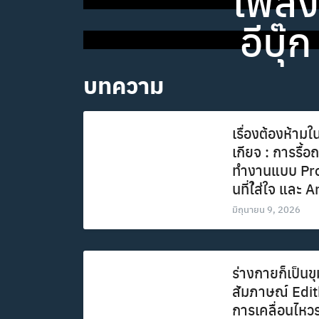
เพลง
อีบุ๊ก
บทความ
เรื่องต้องห้ามใ
เกียจ : การรื
ทำงานแบบ Pro
นที่ใ่ส่ใจ และ
มิถุนายน 9, 2026
ร่างกายก็เป็นข
สัมภาษณ์ Edith 
การเคลื่อนไหว