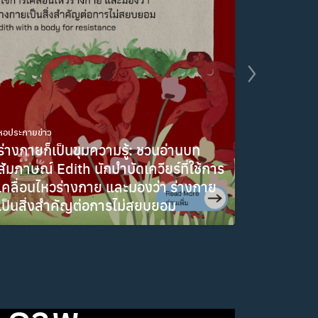
หอประกายข่าว
ร่างกายก็เป็นขุมความรู้: ชวนอ่านบท
สัมภาษณ์ Edith นักบำบัดเควียร์ที่ใช้การ
เคลื่อนไหวร่างกาย และมองว่า ร่างกาย
หอประกายข่า
เป็นสิ่งสำคัญต่อการไม่สยบยอม
คำศัพท์น
มีนาคม 5, 2026
กุมภาพันธ์ 9