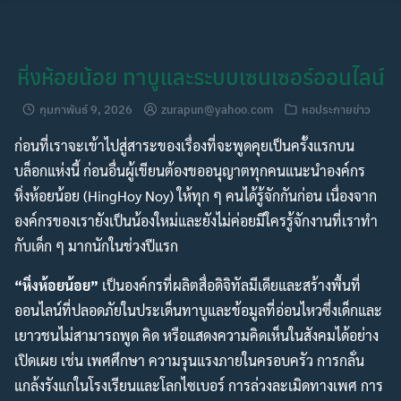
Skip
to
content
หิ่งห้อยน้อย ทาบูและระบบเซนเซอร์ออนไลน์
กุมภาพันธ์ 9, 2026
zurapun@yahoo.com
หอประกายข่าว
ก่อนที่เราจะเข้าไปสู่สาระของเรื่องที่จะพูดคุยเป็นครั้งแรกบน
บล็อกแห่งนี้ ก่อนอื่นผู้เขียนต้องขออนุญาตทุกคนแนะนำองค์กร
หิ่งห้อยน้อย (HingHoy Noy) ให้ทุก ๆ คนได้รู้จักกันก่อน เนื่องจาก
องค์กรของเรายังเป็นน้องใหม่และยังไม่ค่อยมีใครรู้จักงานที่เราทำ
กับเด็ก ๆ มากนักในช่วงปีแรก
“หิ่งห้อยน้อย”
เป็นองค์กรที่ผลิตสื่อดิจิทัลมีเดียและสร้างพื้นที่
ออนไลน์ที่ปลอดภัยในประเด็นทาบูและข้อมูลที่อ่อนไหวซึ่งเด็กและ
เยาวชนไม่สามารถพูด คิด หรือแสดงความคิดเห็นในสังคมได้อย่าง
เปิดเผย เช่น เพศศึกษา ความรุนแรงภายในครอบครัว การกลั่น
แกล้งรังแกในโรงเรียนและโลกไซเบอร์ การล่วงละเมิดทางเพศ การ