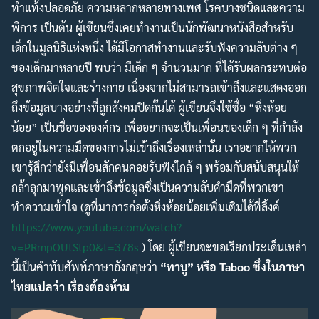
ทำแท้งปลอดภัย ความหลากหลายทางเพศ โรคบางชนิดและความ
พิการ เป็นต้น ผู้เขียนซึ่งเคยทำงานเป็นนักพัฒนาหนังสือสำหรับ
เด็กในมูลนิธิแห่งหนึ่ง ได้มีโอกาสทำงานและรับฟังความลับต่าง ๆ
ของเด็กมาหลายปี พบว่า มีเด็ก ๆ จำนวนมาก ที่ได้รับผลกระทบต่อ
สุขภาพจิตใจและร่างกาย เนื่องจากไม่สามารถเข้าถึงและแสดงออก
ถึงข้อมูลบางอย่างที่ถูกสังคมปิดกั้นได้ ผู้เขียนจึงใช้ชื่อ “หิ่งห้อย
น้อย” เป็นชื่อขององค์กร เพื่ออยากจะเป็นเพื่อนของเด็ก ๆ ที่กำลัง
ตกอยู่ในความมืดของการไม่เข้าถึงเรื่องเหล่านั้น เราอยากให้พวก
เขารู้สึกว่ายังมีเพื่อนสักคนคอยรับฟังใกล้ ๆ พร้อมกับสนับสนุนให้
กล้าลุกมาพูดและเข้าถึงข้อมูลซึ่งเป็นความลับดำมืดที่พวกเขา
ทำความเข้าใจ (ดูที่มาการก่อตั้งหิ่งห้อยน้อยเพิ่มเติมได้ที่ลิ้งค์
https://www.youtube.com/watch?
v=PRmpOUtStp0&t=378s
) โดย ผู้เขียนจะขอเรียกประเด็นเหล่า
นี้เป็นคำทับศัพท์ภาษาอังกฤษว่า
“ทาบู” หรือ Taboo ซึ่งในภาษา
ไทยแปลว่า เรื่องต้องห้าม