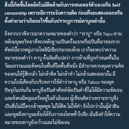
สิ่งนี้เกิดขึ้นโดยอัตโนมัติคล้ายกับการเซนเซอร์ตัวเองหรือ Self
censorship เพราะมีการระงับความคิด ก่อนที่จะแสดงออกหรือ
ตั้งคำถามว่าเกิดอะไรขึ้นกับปรากฏการณ์ทาบูเหล่านั้น
ยิ่งหากเราพิจารณาความหมายของคำว่า “ทาบู” หรือ Tapu ตาม
หลักมนุษยวิทยาที่พบหลักฐานเป็นครั้งแรกหรือเป็นที่มาของราก
ศัพท์นี้จากหมู่เกาะโพลินีเชียประกอบด้วย เราก็จะพบว่าความ
หมายของคำว่า ทาบู ดั้งเดิมที่แปลว่า การห้ามที่ถูกกำหนดขึ้นใน
วัฒนธรรมและสังคมในพื้นที่ใดพื้นที่หนึ่ง มีอำนาจควบคุมความคิด
ของคนให้รู้สึกกลัว ไม่กล้าคิด ไม่กล้าทำ ไม่กล้าแสดงออกนั้น มี
ความใกล้เคียงกับบริบทการใช้คำว่าทาบู หรือ Taboo ของยุค
ปัจจุบันเช่นกัน ทาบูจึงเป็นคำศัพท์จัดเป็นคำที่ไม่ได้มีความชัดเจน
และยังคงมีคลุมเครืออยู่ในตัวมันเอง ผู้เขียนคิดว่าเพราะทาบูจึง
เป็นสิ่งไม่มีใครกล้าพูดพูด ไม่ให้คิด ไม่ให้ทำ ยิ่งไปกว่านั้นผู้ฝ่าฝืน
และพูดถึงทาบูจะต้องได้รับการลงโทษซ้ำไปอีก มันจึงทำให้ความ
หมายของทาบูยังกว้างและไม่ชัดเจน