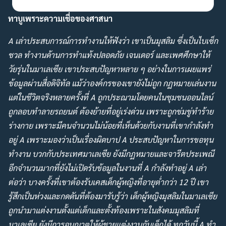
ทาบูเพราะความเชื่อของศาสนา
Search
Search
A เล่าประสบการณ์การทำงานให้ฟังว่า เขาเป็นมุสลิม ซึ่งเป็นไบเซ็ก
for:
ชวล ทำงานด้านการทำแท้งปลอดภัย เจนเดอร์ และเพศศึกษาให้
วัยรุ่นในมาเลเซีย เขาประสบปัญหาหลาย ๆ อย่างในการเผยแพร่
ข้อมูลผ่านสื่อดิจิทัล แม้ว่าองค์กรของเขายังไม่ถูก กฏหมายเล่นงาน
แต่ในชีวิตจริงหลายครั้งที่ A ถูกประณามโดยคนในชุมชนออนไลน์
ถูกลอบทำลายรถยนต์ ต้องย้ายที่อยู่เร่งด่วน เพราะถูกข่มขู่ทำร้าย
ร่างกาย เพราะมีคนจำนวนไม่น้อยที่เห็นด้วยกับงานที่เขากำลังทำ
อยู่ A เพราะมองว่าเป็นเรื่องผิดบาป A ประสบปัญหาในการขอทุน
ทำงาน บวกกับประเทศมาเลเซีย ยังมีกฏหมายและจารีตประเพณี
อีกจำนวนมากที่ยังไม่เปิดรับข้อมูลในงานที่ A กำลังทำอยู่ A เล่า
ต่อว่า บางครั้งที่เขาต้องรับเคสเด็กผู้หญิงที่อายุต่ำกว่า 12 ปี เขา
รู้สึกเป็นห่วงและกดดันที่ต้องมารับรู้ว่า เด็กผู้หญิงมุสลิมในมาเลเซีย
ถูกนำมาแต่งงานตั้งแต่เด็กและตั้งท้องเพราะในสังคมมุสลิมที่
มาเลเซีย ยังมีการอนุญาตให้ผู้ชายแต่งงานกับเด็กได้ ทุกวันนี้ A ทำ