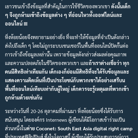
เยาวชนเข้าถึงข้อมูลที่สำคัญในการใช้ชีวิตของพวกเขา
ดังนั้นเด็ก
ๆ จึงถูกห้ามเข้าถึงข้อมูลต่าง ๆ ที่อ่อนไหวทั้งออฟไลน์และ
ออนไลน์ !!!
หิ่งห้อยน้อยจึงพยายามอย่างยิ่ง ที่จะทำให้ข้อมูลที่จำเป็นดังกล่าว
ส่งไปถึงเด็ก ๆ โดยไม่ถูกระบบเซนเซอร์ในพื้นที่ออนไลน์ปิดกั้นต่อ
การเข้าถึงข้อมูลเหล่านั้น เพราะข้อมูลดังกล่าวส่งผลต่อคุณภาพ
และความปลอดภัยในชีวิตของพวกเขา และ
ถ้าเราต่างเชื่อว่า ทุก
คนมีสิทธิเท่าเทียมกัน เด็กเองก็ย่อมมีสิทธิที่จะได้รับข้อมูลและ
แสดงความคิดเห็นที่เป็นประโยชน์กับพวกเขาได้อย่างเสรีบน
พื้นที่ออนไลน์เทียบเท่ากับผู้ใหญ่ เด็กควรจะรู้เหตุผลที่พวกเข้า
ถูกห้ามด้วยเช่นกัน
ระหว่างวันที่ 20-26 ตุลาคมที่ผ่านมา หิ่งห้อยน้อยซึ่งได้รับการ
สนับสนุน โดยองค์กร Internews ผู้เขียนได้มีโอกาสเข้าร่วมเป็น
ส่วนหนึ่งใน
ค่าย Coconet: South East Asia digital right camp
ที่ประเทศฟิลิปปินส์ ซึ่งในโอกาสนี้ ผู้เขียนได้รับประสบการณ์การ