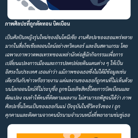
ภาพศิลปะที่ถูกตัดทอน บิดเบือน
เป็นศิลปินหญิงรุ่นใหม่ของอินโดนีเซีย งานศิลปะของเธอแพร่หลาย
มากในสื่อโซเชียลออนไลน์อย่างทวิตเตอร์ และอินสตาแกรม โดย
เฉพาะภาพวาดพอเทรทของเหล่านักต่อสู้นักกิจกรรมเพื่อการ
เปลี่ยนแปลงการเมืองและการปลดปล่อยดินแดนต่าง ๆ ให้เป็น
อิสระในประเทศ เธอเล่าว่า แม้ภาพของเธอซึ่งไม่ได้มีข้อมูลเช่น
เดียวกันกับข่าวหรือรายงาน แต่ผลงานของเธอก็ถูกคนที่ไม่เห็นด้วย
บนโลกออนไลน์ที่ไม่ระบุชื่อ ถูกขโมยลิขสิทธื์โดยการบิดเบือนและ
ดัดแปลง จนทำให้คนที่ติดตามผลงาน ไม่สามารถพิสูจน์ได้ว่า ภาพ
ศิลปะชิ้นไหนเป็นของเธอกันแน่ ปัจจุบันในชีวิตจริงของ I ถูก
คุกคามและติดตามจากคนนิรนามจำนวนหนึ่งที่พยายามข่มขู่เธอ