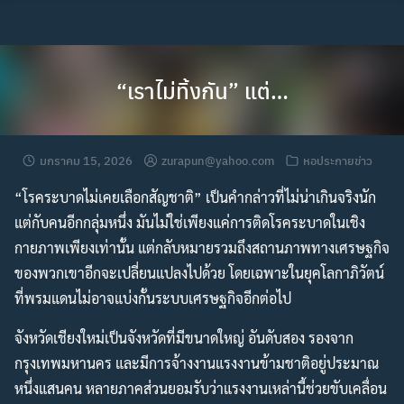
Skip
to
content
“เราไม่ทิ้งกัน” แต่…
มกราคม 15, 2026
zurapun@yahoo.com
หอประกายข่าว
“โรคระบาดไม่เคยเลือกสัญชาติ” เป็นคำกล่าวที่ไม่น่าเกินจริงนัก
แต่กับคนอีกกลุ่มหนึ่ง มันไม่ใช่เพียงแค่การติดโรคระบาดในเชิง
กายภาพเพียงเท่านั้น แต่กลับหมายรวมถึงสถานภาพทางเศรษฐกิจ
ของพวกเขาอีกจะเปลี่ยนแปลงไปด้วย โดยเฉพาะในยุคโลกาภิวัตน์
ที่พรมแดนไม่อาจแบ่งกั้นระบบเศรษฐกิจอีกต่อไป
จังหวัดเชียงใหม่เป็นจังหวัดที่มีขนาดใหญ่ อันดับสอง รองจาก
กรุงเทพมหานคร และมีการจ้างงานแรงงานข้ามชาติอยู่ประมาณ
หนึ่งแสนคน หลายภาคส่วนยอมรับว่าแรงงานเหล่านี้ช่วยขับเคลื่อน