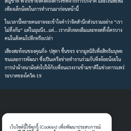
สัญชาติ พวกเขายังคงต้องดำรงชีพจากการบริจาค และเงินสะสม
Search
Search
เพียงเล็กน้อยในการทำงานมาก่อนหน้านี้
for:
ในเวลานี้หลายคนอาจจะเข้าใจคำว่าจิตสำนึกส่วนรวมอย่าง “เรา
ไม่ทิ้งกัน” แต่ในมุมนึง…แต่… เรากลับหลงลืมและทอดทิ้งใครบาง
คนในสังคมไปอีกหรือเปล่า
เสียงสะท้อนของคุณกิ่ง- ปสุตา ชื้นขจร จากมูลนิธิเพื่อสิทธิมนุษย
ชนและการพัฒนา ซึ่งเป็นเครือข่ายทำงานร่วมกับหิ่งห้อยน้อยใน
การนำผ้าอนามัยส่งไปให้กับเพื่อนแรงงานข้ามชาติในช่วงการแพร่
ระบาดของโควิด-19
เว็บไซต์นี้ใช้คุกกี้ (Cookies) เพื่อพัฒนาประสบการณ์